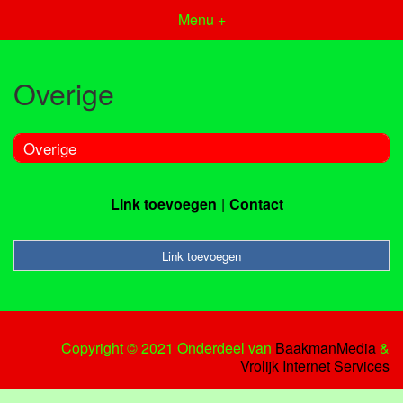
Menu +
Overige
Overige
Link toevoegen
Contact
Link toevoegen
Copyright © 2021 Onderdeel van
BaakmanMedia
&
Vrolijk Internet Services